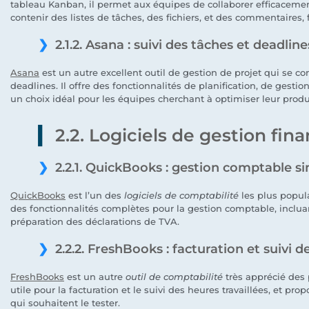
tableau Kanban, il permet aux équipes de collaborer efficacement
contenir des listes de tâches, des fichiers, et des commentaires, fa
2.1.2. Asana : suivi des tâches et deadline
Asana
est un autre excellent outil de gestion de projet qui se co
deadlines. Il offre des fonctionnalités de planification, de gestio
un choix idéal pour les équipes cherchant à optimiser leur produc
2.2. Logiciels de gestion fin
2.2.1. QuickBooks : gestion comptable si
QuickBooks
est l’un des
logiciels de comptabilité
les plus popula
des fonctionnalités complètes pour la gestion comptable, incluant
préparation des déclarations de TVA.
2.2.2. FreshBooks : facturation et suivi 
FreshBooks
est un autre
outil de comptabilité
très apprécié des p
utile pour la facturation et le suivi des heures travaillées, et pr
qui souhaitent le tester.